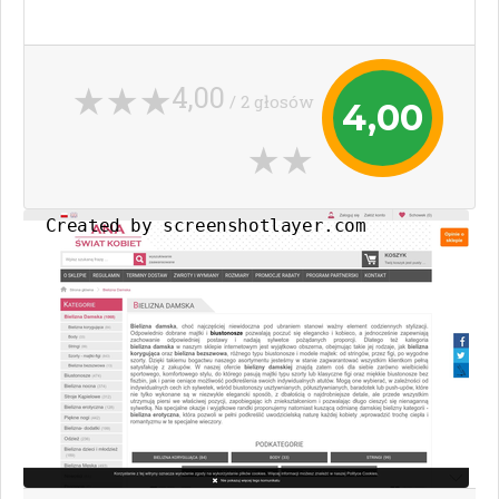
4,00
/ 2 głosów
4,00