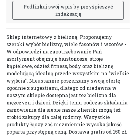
P
o
d
l
i
n
k
u
j
s
w
ó
j
w
p
i
s
b
y
p
r
z
y
ś
p
i
e
s
z
y
ć
i
n
d
e
k
s
a
c
j
ę
Sklep internetowy z bielizną. Proponujemy
szeroki wybór bielizny, wiele fasonów i wzorów -
W odpowiedzi na zapotrzebowanie Pań
asortyment obejmuje biustonosze, stroje
kąpielowe, odzież fitness, body oraz bieliznę
modelującą idealną przede wszystkim na "wielkie
wyjścia". Nieustannie poszerzamy swoją ofertę
zgodnie z sugestiami, dlatego od niedawna w
naszym sklepie dostępna jest też bielizna dla
mężczyzn i dzieci. Dzięki temu podczas składania
zamówienia dla siebie nasze klientki mogą też
zrobić zakupy dla całej rodziny. Wszystkie
produkty łączy zaś niezmiennie wysoka jakość
poparta przystępną ceną. Dostawa gratis od 150 zł.