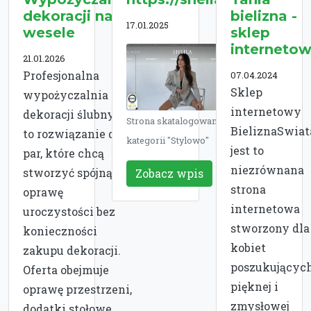
dekoracji na
bielizna -
17.01.2025
wesele
sklep
interneto
21.01.2026
Profesjonalna
07.04.2024
Sklep
wypożyczalnia
internetowy
dekoracji ślubnych
Strona skatalogowana w
BieliznaSwiat
to rozwiązanie dla
kategorii "Stylowo"
jest to
par, które chcą
niezrównana
stworzyć spójną
Zobacz wpis
strona
oprawę
internetowa
uroczystości bez
stworzony dla
konieczności
kobiet
zakupu dekoracji.
poszukującyc
Oferta obejmuje
pięknej i
oprawę przestrzeni,
zmysłowej
dodatki stołowe