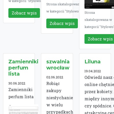
w kategorii "Stylowo"
Strona skatalogowana
w kategorii "Stylowo"
Zobacz wpis
Strona
skatalogowana w
Zobacz wpis
kategorii "Stylowo
Zobacz wpis
Zamienniki
szwalnia
Liluna
perfum
wrocław
19.04.2022
lista
Odwiedź nasz 
02.06.2022
Robiąc
30.06.2022
online chętni
Zamienniki
zakupy
przez kobiety.
perfum lista
niesłychanie
między innymi
w wielu
czy spódnice.
przypadkach
atrakcyjne ce