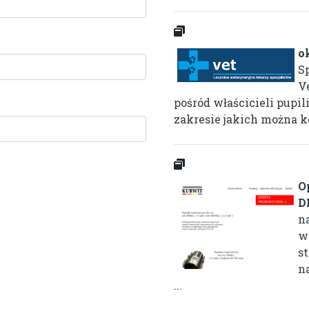
o
S
V
pośród właścicieli pupil
zakresie jakich można ko
O
D
n
w
st
n
...