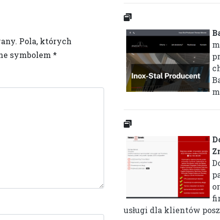
B
wany.
Pola, których
m
one symbolem
*
pr
c
B
m
D
Z
D
p
o
f
usługi dla klientów posz