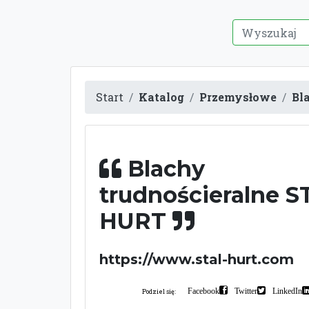
Start
Katalog
Przemysłowe
Bl
Blachy
trudnościeralne S
HURT
https://www.stal-hurt.com
Facebook
Twitter
LinkedIn
Podziel się: