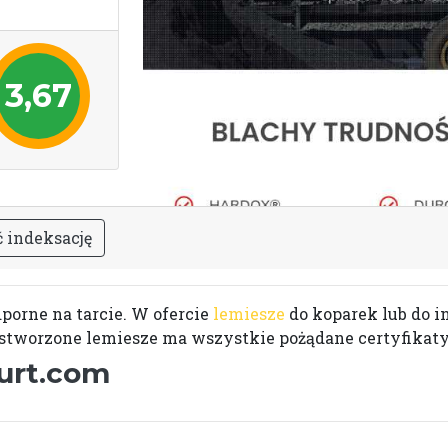
3,67
ć
i
n
d
e
k
s
a
c
j
ę
porne na tarcie. W ofercie
lemiesze
do koparek lub do i
są stworzone lemiesze ma wszystkie pożądane certyfikaty
hurt.com