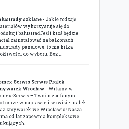
alustrady szklane
- Jakie rodzaje
ateriałów wykorzystuje się do
odukcji balustradJeśli ktoś będzie
hciał zainstalować na balkonach
alustrady panelowe, to ma kilka
ożliwości do wyboru. Bez ...
omex-Serwis Serwis Pralek
mywarek Wrocław
- Witamy w
omex-Serwis – Twoim zaufanym
artnerze w naprawie i serwisie pralek
raz zmywarek we Wrocławiu! Nasza
irma od lat zapewnia kompleksowe
ukujących...