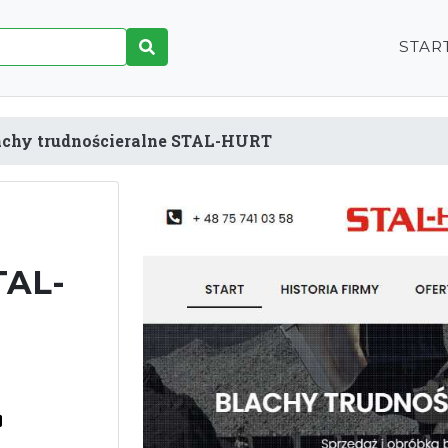
STAR
achy trudnościeralne STAL-HURT
TAL-