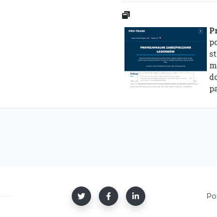
P
p
s
m
d
pa
Po