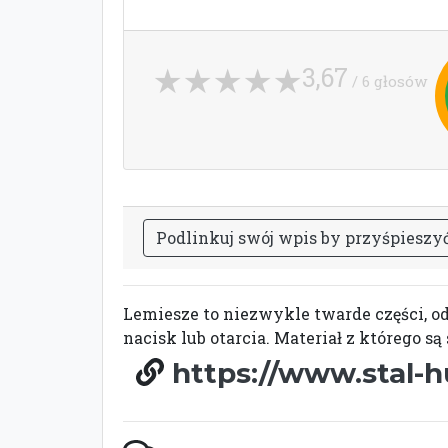
3,67
/ 6 głosów
P
o
d
l
i
n
k
u
j
s
w
ó
j
w
p
i
s
b
y
p
r
z
y
ś
p
i
e
s
z
y
Lemiesze to niezwykle twarde części, od
nacisk lub otarcia. Materiał z którego 
https://www.stal-