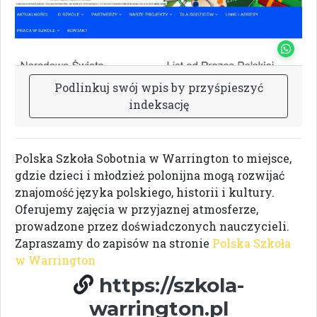
P
o
d
l
i
n
k
u
j
s
w
ó
j
w
p
i
s
b
y
p
r
z
y
ś
p
i
e
s
z
y
ć
i
n
d
e
k
s
a
c
j
ę
Polska Szkoła Sobotnia w Warrington to miejsce,
gdzie dzieci i młodzież polonijna mogą rozwijać
znajomość języka polskiego, historii i kultury.
Oferujemy zajęcia w przyjaznej atmosferze,
prowadzone przez doświadczonych nauczycieli.
Zapraszamy do zapisów na stronie
Polska Szkoła
w Warrington
https://szkola-
warrington.pl