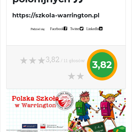
https://szkola-warrington.pl
Facebook
Twitter
LinkedIn
Podziel się:
3,82
/ 11 głosów
3,82