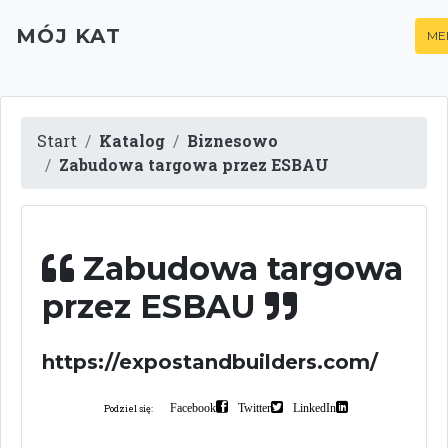
MÓJ KAT
ME
Start
Katalog
Biznesowo
Zabudowa targowa przez ESBAU
Zabudowa targowa
przez ESBAU
https://expostandbuilders.com/
Facebook
Twitter
LinkedIn
Podziel się: