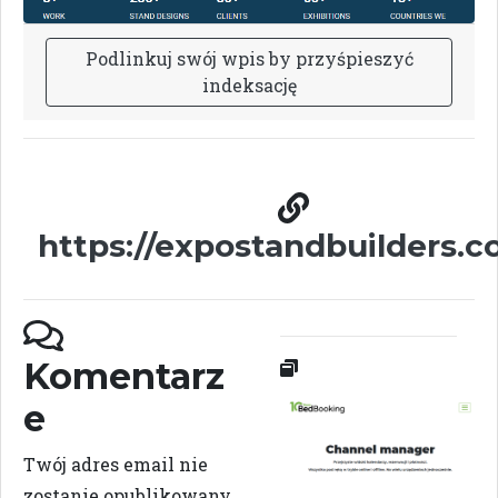
P
o
d
l
i
n
k
u
j
s
w
ó
j
w
p
i
s
b
y
p
r
z
y
ś
p
i
e
s
z
y
ć
i
n
d
e
k
s
a
c
j
ę
https://expostandbuilders.c
Komentarz
e
Twój adres email nie
zostanie opublikowany.