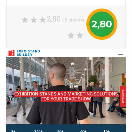
2,80
/ 5 głosów
2,80