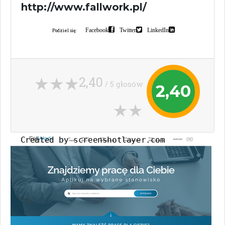
http://www.fallwork.pl/
Facebook
Twitter
LinkedIn
Podziel się:
2,40
/ 5 głosów
2,40