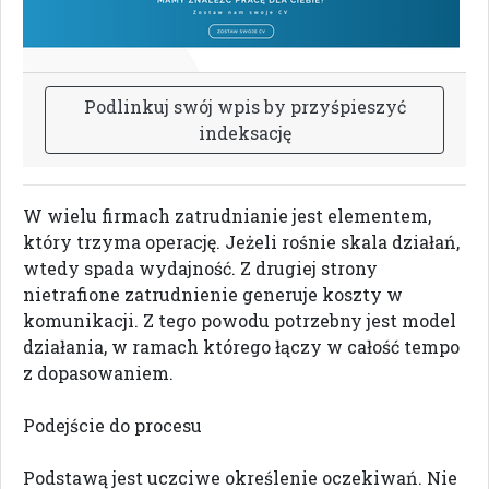
P
o
d
l
i
n
k
u
j
s
w
ó
j
w
p
i
s
b
y
p
r
z
y
ś
p
i
e
s
z
y
ć
i
n
d
e
k
s
a
c
j
ę
W wielu firmach zatrudnianie jest elementem,
który trzyma operację. Jeżeli rośnie skala działań,
wtedy spada wydajność. Z drugiej strony
nietrafione zatrudnienie generuje koszty w
komunikacji. Z tego powodu potrzebny jest model
działania, w ramach którego łączy w całość tempo
z dopasowaniem.
Podejście do procesu
Podstawą jest uczciwe określenie oczekiwań. Nie